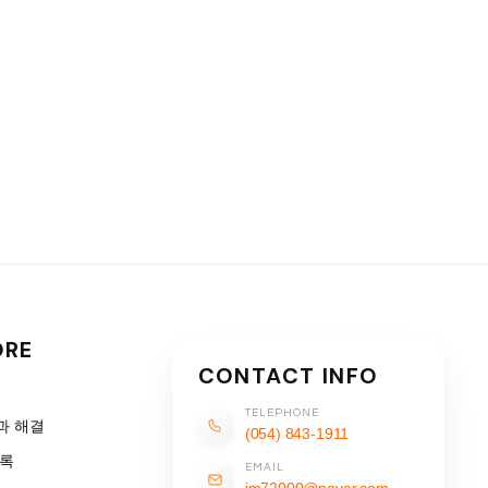
ORE
CONTACT INFO
TELEPHONE
과 해결
(054) 843-1911
기록
EMAIL