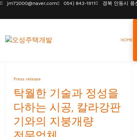
Skip
jm72000@naver.com
054) 843-1911
경북 안동시 풍산
to
content
HOME
Press release
탁월한 기술과 정성을
다하는 시공, 칼라강판
기와의 지붕개량
전문업체