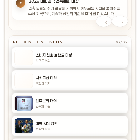
박종만 대표 시상 장면
언론 기사 아카이브
2026 대한민국 건축문화 대상
03
브랜드 신뢰와 소비자 평가를 보여주는 기록으로,
시공의 완성도뿐 아니라 지역사회와 책임의 가치를 함께 본
오성주택개발의 철학과 책임이 인물의 현장성으로 연결되는
언론을 통해 남은 기록은 오성주택개발의 활동과 평판이 한
건축 문화와 주거 환경의 가치까지 아우르는 시선을 보여주는
오성주택개발의 현장 중심 기준이 대외적으로도 인정받았음을
기록으로, 오성의 기준이 현장 밖에서도 이어지고 있음을
장면으로, 브랜드의 기준을 사람의 얼굴로 전달합니다.
시점의 홍보가 아니라 축적된 이력이라는 점을 시각적으로
수상 기록으로, 기술과 공간의 기준을 함께 담고 있습니다.
상징합니다.
보여줍니다.
뒷받침합니다.
RECOGNITION TIMELINE
04
/ 05
소비자 선호 브랜드 대상
브랜드 신뢰
사회공헌 대상
책임과 가치
건축문화 대상
건축의 기준
대표 시상 장면
현장의 얼굴