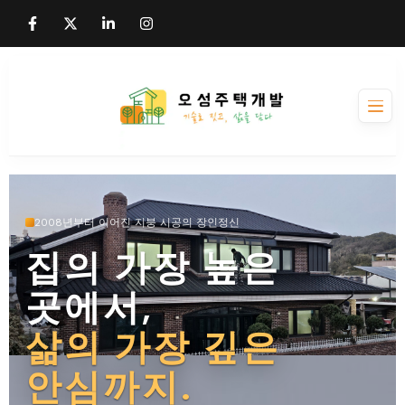
Skip
F
X
L
I
to
a
-
i
n
c
t
n
s
content
e
w
k
t
b
i
e
a
o
t
d
g
o
t
i
r
k
e
n
a
-
r
-
m
f
i
n
2008년부터 이어진 지붕 시공의 장인정신
집의 가장 높은
곳에서,
삶의 가장 깊은
안심까지.